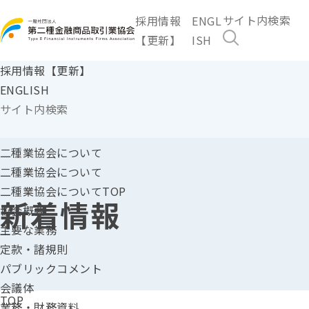
採用情報
ENGL
【更新】
ISH
採用情報【更新】
ENGLISH
二種業協会に
ついて
二種業協会について
二種業協会についてTOP
新着情報
協会概要
主要な業務
定款・諸規則
パブリックコメント
会議体
TOP
業務・財務資料