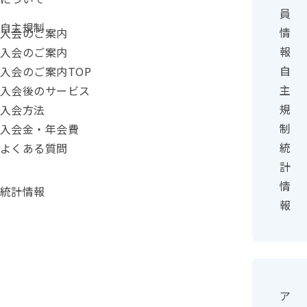
員
カテゴリー：
自主規制
情
入会のご案内
報
入会のご案内
自
入会のご案内TOP
主
入会後のサービス
規
入会方法
制
入会金・年会費
統
よくある質問
計
情
統計情報
報
ア