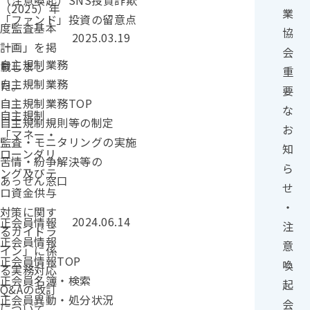
（注意喚起）SNS投資詐欺
（2025）年
業
「ファンド」投資の留意点
度監査基本
協
投稿日：
2025.03.19
計画」を掲
会
自主規制業務
載しまし
重
自主規制業務
た。
要
自主規制業務TOP
な
カテゴリー：
自主規制
自主規制規則等の制定
お
「マネー・
監査・モニタリングの実施
知
ローンダリ
苦情・紛争解決等の
ら
ング及びテ
あっせん窓口
せ
ロ資金供与
・
対策に関す
投稿日：
2024.06.14
正会員情報
注
るガイドラ
正会員情報
意
イン」に係
正会員情報TOP
喚
る実務対応
正会員名簿・検索
起
Q&Aの改訂
正会員異動・処分状況
会
について