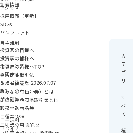
新着情報
アクセス
採用情報【更新】
SDGs
パンフレット
カテゴリ：
自主規制
投資家の皆様へ
カ
「株主一元
投資家の皆様へ
テ
化ファンド
投資家の皆様へTOP
ゴ
に関するＱ
金融商品取引法
リ
投稿日：
＆Ａ【第２
2026.07.07
二項有価証券
ー
版】」の一
（みなし有価証券）とは
す
部改訂につ
第二種金融商品取引業とは
べ
いて
取扱金融商品等
て
二種業Q&A
カテゴリー：
自主規制
二
二種業の用語解説
「令和７
種