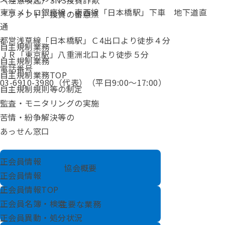
（注意喚起）SNS投資詐欺
東京メトロ銀座線・東西線「日本橋駅」下車 地下道直
「ファンド」投資の留意点
通
都営浅草線「日本橋駅」Ｃ4出口より徒歩４分
自主規制業務
ＪＲ「東京駅」八重洲北口より徒歩５分
自主規制業務
電話番号
自主規制業務TOP
03-6910-3980
（代表）（平日9:00～17:00）
自主規制規則等の制定
監査・モニタリングの実施
苦情・紛争解決等の
あっせん窓口
正会員情報
協会概要
正会員情報
正会員情報TOP
正会員名簿・検索
主要な業務
正会員異動・処分状況