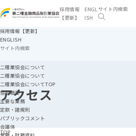
採用情報
ENGL
【更新】
ISH
採用情報【更新】
ENGLISH
二種業協会に
ついて
二種業協会について
二種業協会についてTOP
アクセス
協会概要
主要な業務
定款・諸規則
パブリックコメント
会議体
TOP
業務・財務資料