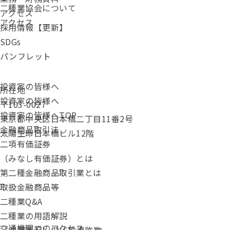
二種業協会について
アクセス
アクセス
採用情報【更新】
SDGs
パンフレット
投資家の皆様へ
所在地
投資家の皆様へ
〒103-0027
投資家の皆様へTOP
東京都中央区日本橋二丁目11番2号
金融商品取引法
太陽生命日本橋ビル12階
二項有価証券
（みなし有価証券）とは
第二種金融商品取引業とは
取扱金融商品等
二種業Q&A
二種業の用語解説
交通機関でのアクセス