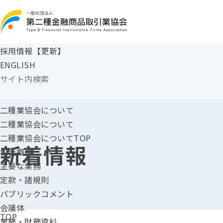
採用情報【更新】
ENGLISH
二種業協会に
ついて
二種業協会について
二種業協会についてTOP
新着情報
協会概要
主要な業務
定款・諸規則
パブリックコメント
会議体
TOP
業務・財務資料