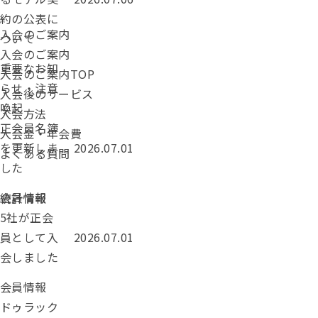
約の公表に
入会のご案内
ついて
入会のご案内
カテゴリー：
重要なお知
入会のご案内TOP
らせ・注意
入会後のサービス
喚起
入会方法
正会員名簿
入会金・年会費
投稿日：
を更新しま
2026.07.01
よくある質問
した
カテゴリー：
会員情報
統計情報
5社が正会
投稿日：
員として入
2026.07.01
会しました
カテゴリー：
会員情報
ドゥラック