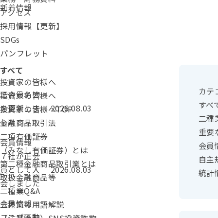
新着情報
アクセス
採用情報【更新】
SDGs
パンフレット
カテゴリ：
すべて
投資家の皆様へ
カテ
正会員名簿
投資家の皆様へ
すべ
投稿日：
を更新しま
2026.08.03
投資家の皆様へTOP
二種
した
金融商品取引法
重要
二項有価証券
カテゴリー：
会員情報
会員
（みなし有価証券）とは
７社が正会
自主
第二種金融商品取引業とは
投稿日：
員として入
2026.08.03
統計
取扱金融商品等
会しました
二種業Q&A
カテゴリー：
会員情報
二種業の用語解説
ユニゾ不動