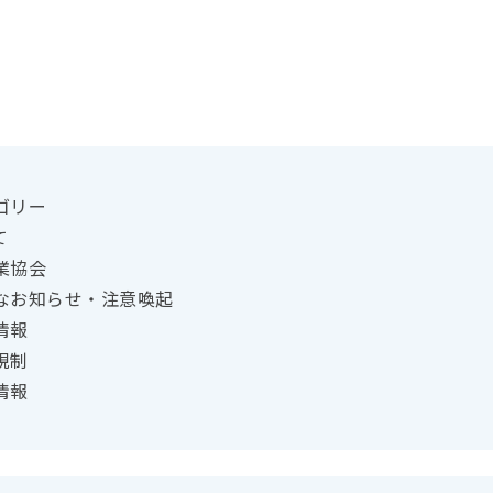
ゴリー
て
業協会
なお知らせ・注意喚起
情報
規制
情報