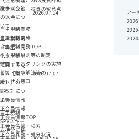
（注意喚起）SNS投資詐欺
産株式会社
「ファンド」投資の留意点
投稿日：
アー
2026.07.14
の退会につ
202
いて
自主規制業務
202
自主規制業務
カテゴリー：
202
二種業協会
自主規制業務TOP
「株主一元
自主規制規則等の制定
化ファンド
監査・モニタリングの実施
に関するＱ
苦情・紛争解決等の
投稿日：
＆Ａ【第２
2026.07.07
あっせん窓口
版】」の一
部改訂につ
いて
正会員情報
正会員情報
カテゴリー：
自主規制
正会員情報TOP
SPVスキー
正会員名簿・検索
ム持分に係
正会員異動・処分状況
投稿日：
るモデル契
2026.07.06