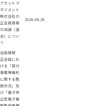
アセットマ
ネジメント
株式会社の
投稿日：
2026.06.26
正会員資格
の消滅（退
会）につい
て
カテゴリー：
会員情報
正会員にお
ける「貸付
事業等権利
に関する取
扱状況」及
び「電子申
込型電子募
集取扱業務