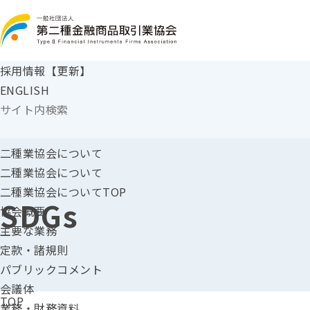
採用情報【更新】
ENGLISH
二種業協会に
ついて
二種業協会について
二種業協会についてTOP
SDGs
協会概要
主要な業務
定款・諸規則
パブリックコメント
会議体
TOP
業務・財務資料