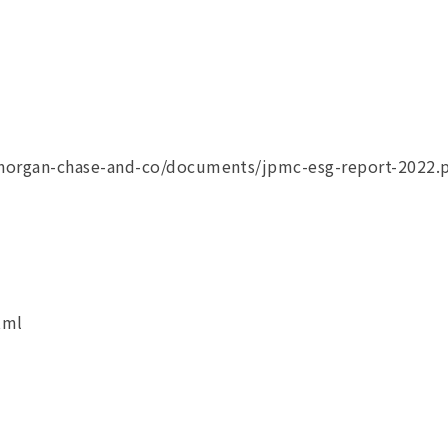
organ-chase-and-co/documents/jpmc-esg-report-2022.
tml