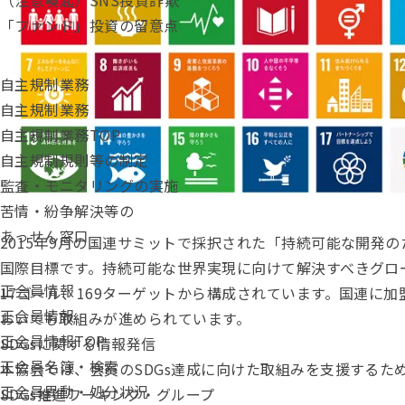
（注意喚起）SNS投資詐欺
「ファンド」投資の留意点
自主規制業務
自主規制業務
自主規制業務TOP
自主規制規則等の制定
監査・モニタリングの実施
苦情・紛争解決等の
あっせん窓口
2015年9月の国連サミットで採択された「持続可能な開発の
国際目標です。持続可能な世界実現に向けて解決すべきグロ
正会員情報
17ゴール、169ターゲットから構成されています。国連に加
正会員情報
おいても取組みが進められています。
正会員情報TOP
SDGsに関する情報発信
正会員名簿・検索
本協会では、会員のSDGs達成に向けた取組みを支援するた
正会員異動・処分状況
SDGs推進ワーキング・グループ