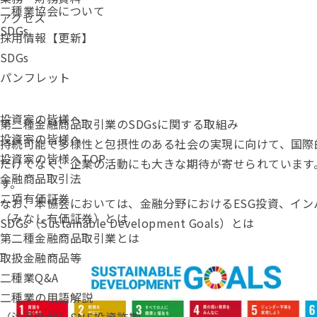
二種業協会について
アクセス
SDGs
採用情報【更新】
SDGs
パンフレット
投資家の皆様へ
第二種金融商品取引業のSDGsに関する取組み
投資家の皆様へ
持続可能で多様性と包摂性のある社会の実現に向けて、国際的
投資家の皆様へTOP
だけでなく、企業の活動にも大きな期待が寄せられています
金融商品取引法
す。
二項有価証券
なお、本協会においては、金融分野におけるESG投資、イ
（みなし有価証券）とは
SDGs（Sustainable Development Goals）とは
第二種金融商品取引業とは
取扱金融商品等
二種業Q&A
二種業の用語解説