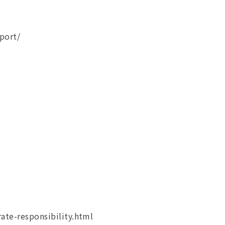
port/
ate-responsibility.html