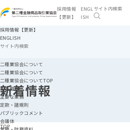
採用情報
ENGL
【更新】
ISH
採用情報【更新】
ENGLISH
二種業協会に
ついて
二種業協会について
二種業協会についてTOP
新着情報
協会概要
主要な業務
定款・諸規則
パブリックコメント
会議体
TOP
業務・財務資料