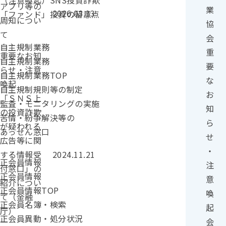
（注意喚起）SNS投資詐欺
アプリ等の
業
投稿日：
2026.03.13
「ファンド」投資の留意点
周知につい
協
て
会
自主規制業務
重
カテゴリー：
重要なお知
自主規制業務
要
らせ・注意
自主規制業務TOP
な
喚起
自主規制規則等の制定
お
「ＳＮＳ上
監査・モニタリングの実施
知
の投資詐欺
苦情・紛争解決等の
ら
が疑われる
あっせん窓口
せ
広告等に関
・
投稿日：
する情報受
2024.11.21
正会員情報
注
付窓口」の
正会員情報
意
紹介につい
正会員情報TOP
喚
て（金融
正会員名簿・検索
起
庁）
正会員異動・処分状況
会