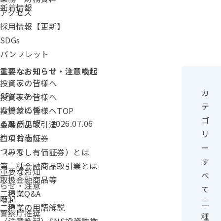
新着情報
アクセス
採用情報【更新】
SDGs
パンフレット
カテゴリ：
重要なお知らせ・注意喚起
投資家の皆様へ
カ
SPVスキー
投資家の皆様へ
テ
ム持分に係
投資家の皆様へTOP
ゴ
投稿日：
るモデル契
2026.07.06
金融商品取引法
リ
約の公表に
二項有価証券
ー
ついて
（みなし有価証券）とは
す
第二種金融商品取引業とは
カテゴリー：
重要なお知
べ
取扱金融商品等
らせ・注意
て
二種業Q&A
喚起
二
二種業の用語解説
警察庁推奨
種