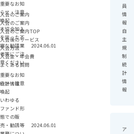
カテゴリー：
重要なお知
員
らせ・注意
情
入会のご案内
喚起
報
入会のご案内
本協会加入
自
入会のご案内TOP
を装った不
主
入会後のサービス
投稿日：
審な勧誘業
2024.06.01
規
入会方法
者等にご注
制
入会金・年会費
意ください
統
よくある質問
計
カテゴリー：
重要なお知
情
らせ・注意
統計情報
報
喚起
いわゆる
ファンド形
態での販
投稿日：
売・勧誘等
2024.06.01
ア
業務につい