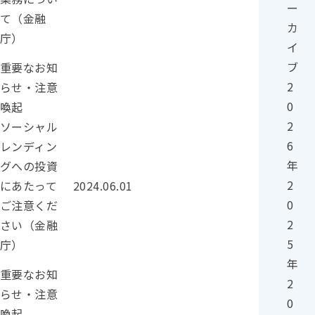
ー
て（金融
カ
庁）
イ
カテゴリー：
ブ
重要なお知
2
らせ・注意
0
喚起
2
ソーシャル
6
レンディン
年
グへの投資
投稿日：
2
にあたって
2024.06.01
0
ご注意くだ
2
さい（金融
5
庁）
年
カテゴリー：
重要なお知
2
らせ・注意
0
喚起