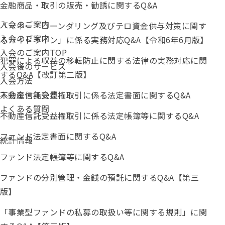
金融商品・取引の販売・勧誘に関するQ&A
入会のご案内
「マネー・ローンダリング及びテロ資金供与対策に関す
入会のご案内
るガイドライン」に係る実務対応Q&A【令和6年6月版】
入会のご案内TOP
犯罪による収益の移転防止に関する法律の実務対応に関
入会後のサービス
するQ&A【改訂第二版】
入会方法
入会金・年会費
不動産信託受益権取引に係る法定書面に関するQ&A
よくある質問
不動産信託受益権取引に係る法定帳簿等に関するQ&A
ファンド法定書面に関するQ&A
統計情報
ファンド法定帳簿等に関するQ&A
ファンドの分別管理・金銭の預託に関するQ&A【第三
版】
「事業型ファンドの私募の取扱い等に関する規則」に関