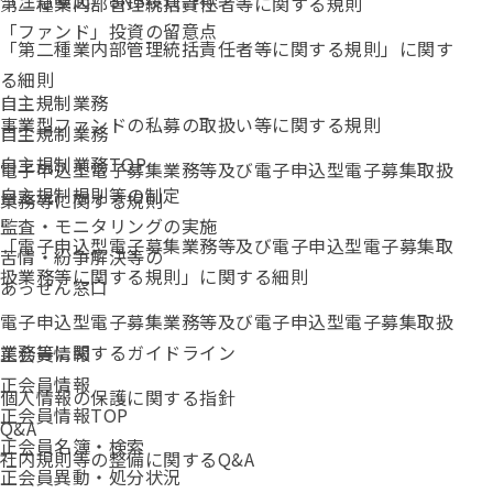
（注意喚起）SNS投資詐欺
第二種業内部管理統括責任者等に関する規則
「ファンド」投資の留意点
「第二種業内部管理統括責任者等に関する規則」に関す
る細則
自主規制業務
事業型ファンドの私募の取扱い等に関する規則
自主規制業務
自主規制業務TOP
電子申込型電子募集業務等及び電子申込型電子募集取扱
自主規制規則等の制定
業務等に関する規則
監査・モニタリングの実施
「電子申込型電子募集業務等及び電子申込型電子募集取
苦情・紛争解決等の
扱業務等に関する規則」に関する細則
あっせん窓口
電子申込型電子募集業務等及び電子申込型電子募集取扱
業務等に関するガイドライン
正会員情報
正会員情報
個人情報の保護に関する指針
正会員情報TOP
Q&A
正会員名簿・検索
社内規則等の整備に関するQ&A
正会員異動・処分状況