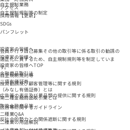
自主規制業務
アクセス
自主規制規則等の制定
採用情報【更新】
SDGs
パンフレット
投資家の皆様へ
会員が行う自己募集その他の取引等に係る取引の勧誘の
投資家の皆様へ
適正化に資するため、自主規制規則等を制定していま
投資家の皆様へTOP
す。
金融商品取引法
自主規制規則等
二項有価証券
投資勧誘及び顧客管理等に関する規則
（みなし有価証券）とは
広告等の表示及び景品類の提供に関する規則
第二種金融商品取引業とは
取扱金融商品等
広告等に関するガイドライン
二種業Q&A
反社会的勢力との関係遮断に関する規則
二種業の用語解説