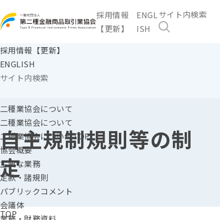
採用情報
ENGL
【更新】
ISH
採用情報【更新】
ENGLISH
二種業協会に
ついて
二種業協会について
自主規制規則等の制
二種業協会についてTOP
協会概要
定
主要な業務
定款・諸規則
パブリックコメント
会議体
TOP
業務・財務資料