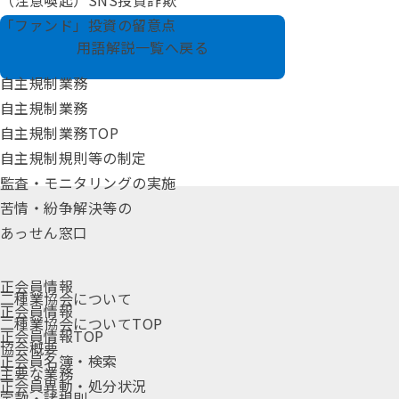
（注意喚起）SNS投資詐欺
「ファンド」投資の留意点
用語解説一覧へ戻る
自主規制業務
自主規制業務
自主規制業務TOP
自主規制規則等の制定
監査・モニタリングの実施
苦情・紛争解決等の
あっせん窓口
正会員情報
二種業協会について
正会員情報
二種業協会についてTOP
正会員情報TOP
協会概要
正会員名簿・検索
主要な業務
正会員異動・処分状況
定款・諸規則