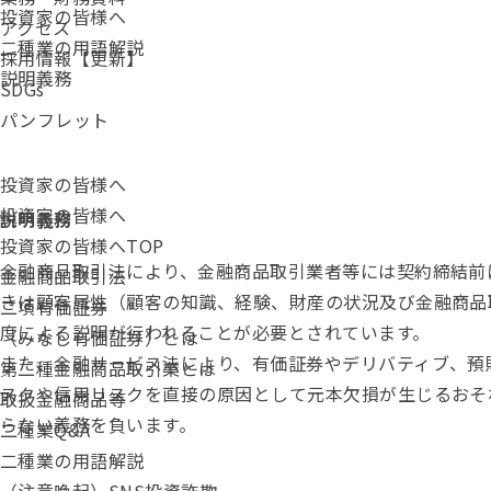
投資家の皆様へ
アクセス
二種業の用語解説
採用情報【更新】
説明義務
SDGs
パンフレット
投資家の皆様へ
投資家の皆様へ
説明義務
投資家の皆様へTOP
金融商品取引法
により、金融商品取引業者等には契約締結前
金融商品取引法
きは顧客属性（顧客の知識、経験、財産の状況及び金融商品
二項有価証券
度による説明が行われることが必要とされています。
（みなし有価証券）とは
また、金融サービス法により、有価証券やデリバティブ、預
第二種金融商品取引業とは
スクや信用リスクを直接の原因として元本欠損が生じるおそ
取扱金融商品等
らない義務を負います。
二種業Q&A
二種業の用語解説