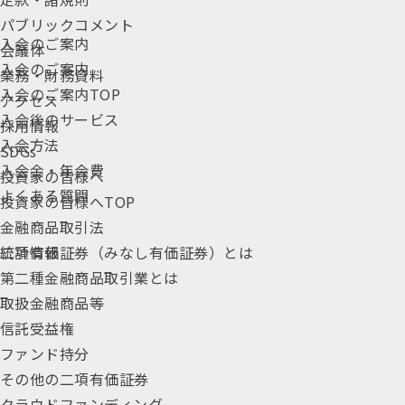
パブリックコメント
入会のご案内
会議体
入会のご案内
業務・財務資料
入会のご案内TOP
アクセス
入会後のサービス
採用情報
入会方法
SDGs
入会金・年会費
投資家の皆様へ
よくある質問
投資家の皆様へTOP
金融商品取引法
統計情報
二項有価証券（みなし有価証券）とは
第二種金融商品取引業とは
取扱金融商品等
信託受益権
ファンド持分
その他の二項有価証券
クラウドファンディング