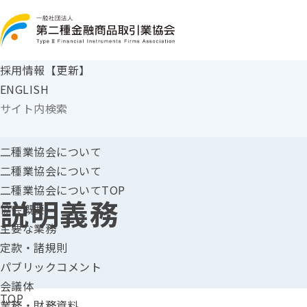
採用情報【更新】
ENGLISH
二種業協会に
ついて
二種業協会について
二種業協会についてTOP
説明義務
協会概要
主要な業務
定款・諸規則
パブリックコメント
会議体
TOP
業務・財務資料