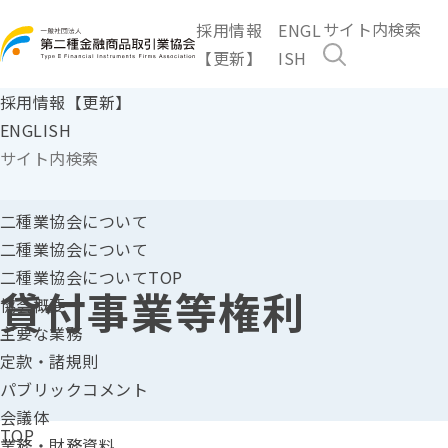
採用情報
ENGL
【更新】
ISH
採用情報【更新】
ENGLISH
二種業協会に
ついて
二種業協会について
二種業協会についてTOP
貸付事業等権利
協会概要
主要な業務
定款・諸規則
パブリックコメント
会議体
TOP
業務・財務資料