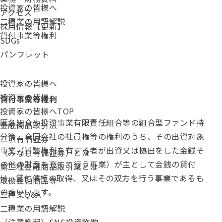
投資家の皆様へ
アクセス
二種業の用語解説
採用情報【更新】
貸付事業等権利
SDGs
パンフレット
投資家の皆様へ
投資家の皆様へ
貸付事業等権利
投資家の皆様へTOP
匿名組合
や
投資事業有限責任組合
等の組合型ファンド持
金融商品取引法
分等、
合同会社
の社員権等の権利のうち、その出資対象
二項有価証券
事業（当該権利を有する者が出資又は拠出をした金銭そ
（みなし有価証券）とは
の他の財産を充てて行う事業）が主として金銭の貸付
第二種金融商品取引業とは
け、貸付債権の取得、又はその双方を行う事業であるも
取扱金融商品等
のをいいます。
二種業Q&A
二種業の用語解説