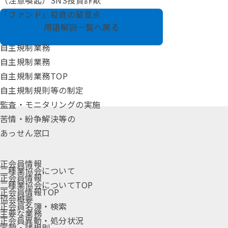
（注意喚起）SNS投資詐欺
「ファンド」投資の留意点
用語解説一覧へ戻る
自主規制業務
自主規制業務
自主規制業務TOP
自主規制規則等の制定
監査・モニタリングの実施
苦情・紛争解決等の
あっせん窓口
正会員情報
二種業協会について
正会員情報
二種業協会についてTOP
正会員情報TOP
協会概要
正会員名簿・検索
主要な業務
正会員異動・処分状況
定款・諸規則