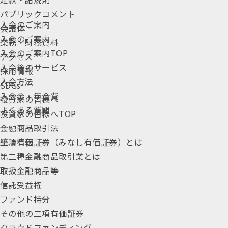
パブリックコメント
入会のご案内
会議体
入会のご案内
業務・財務資料
入会のご案内TOP
アクセス
入会後のサービス
採用情報
入会方法
SDGs
入会金・年会費
投資家の皆様へ
よくある質問
投資家の皆様へTOP
金融商品取引法
統計情報
二項有価証券（みなし有価証券）とは
第二種金融商品取引業とは
取扱金融商品等
信託受益権
ファンド持分
その他の二項有価証券
クラウドファンディング