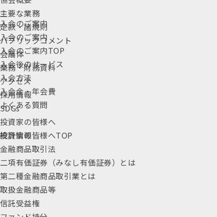
主要な業務
入会のご案内
定款・諸規則
入会のご案内
パブリックコメント
入会のご案内TOP
会議体
入会後のサービス
業務・財務資料
入会方法
アクセス
入会金・年会費
採用情報
よくある質問
SDGs
投資家の皆様へ
統計情報
投資家の皆様へTOP
金融商品取引法
二項有価証券（みなし有価証券）とは
第二種金融商品取引業とは
取扱金融商品等
信託受益権
ファンド持分