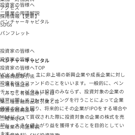
投資家の皆様へ
アクセス
二種業の用語解説
採用情報【更新】
ベンチャーキャピタル
SDGs
パンフレット
投資家の皆様へ
投資家の皆様へ
ベンチャーキャピタル
投資家の皆様へTOP
VCとも呼ばれ、主に非上場の新興企業や成長企業に対し
金融商品取引法
投資を行う
ファンド
のことをいいます。一般的に、ベン
二項有価証券
チャーキャピタルは投資のみならず、投資対象の企業の
（みなし有価証券）とは
経営に関してコンサルティングを行うことによって企業
第二種金融商品取引業とは
価値の向上を図り、将来的にその企業がIPOをする場合や
取扱金融商品等
M&Aによって買収された際に投資対象の企業の株式を売
二種業Q&A
却し、大きな値上がり益を獲得することを目的としてい
二種業の用語解説
ます。