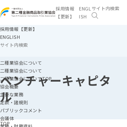
採用情報
ENGL
【更新】
ISH
採用情報【更新】
ENGLISH
二種業協会に
ついて
二種業協会について
ベンチャーキャピタ
二種業協会についてTOP
協会概要
ル
主要な業務
定款・諸規則
パブリックコメント
会議体
TOP
業務・財務資料