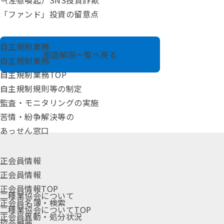
（注意喚起）SNS投資詐欺
「ファンド」投資の留意点
自主規制業務
用語解説一覧へ戻る
自主規制業務
自主規制業務TOP
自主規制規則等の制定
監査・モニタリングの実施
苦情・紛争解決等の
あっせん窓口
正会員情報
正会員情報
正会員情報TOP
二種業協会について
正会員名簿・検索
二種業協会についてTOP
正会員異動・処分状況
協会概要