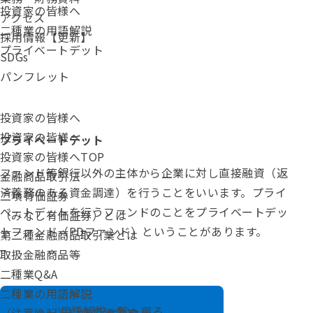
投資家の皆様へ
アクセス
二種業の用語解説
採用情報【更新】
プライべートデット
SDGs
パンフレット
投資家の皆様へ
投資家の皆様へ
プライべートデット
投資家の皆様へTOP
ファンド
等銀行以外の主体から企業に対し直接融資（返
金融商品取引法
済義務のある資金調達）を行うことをいいます。プライ
二項有価証券
ベートデットを行うファンドのことをプライベートデッ
（みなし有価証券）とは
トファンド（
PD
ファンド）ということがあります。
第二種金融商品取引業とは
取扱金融商品等
二種業Q&A
二種業の用語解説
用語解説一覧へ戻る