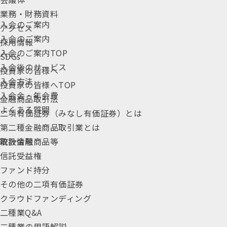
業務・財務資料
入会のご案内
アクセス
入会のご案内
採用情報
入会のご案内TOP
SDGs
入会後のサービス
投資家の皆様へ
入会方法
投資家の皆様へTOP
入会金・年会費
金融商品取引法
よくある質問
二項有価証券（みなし有価証券）とは
第二種金融商品取引業とは
統計情報
取扱金融商品等
信託受益権
ファンド持分
その他の二項有価証券
クラウドファンディング
二種業Q&A
二種業の用語解説