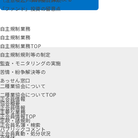
（注意喚起）SNS投資詐欺
「ファンド」投資の留意点
自主規制業務
自主規制業務
自主規制業務TOP
自主規制規則等の制定
監査・モニタリングの実施
苦情・紛争解決等の
あっせん窓口
二種業協会について
二種業協会についてTOP
正会員情報
協会概要
正会員情報
主要な業務
正会員情報TOP
定款・諸規則
正会員名簿・検索
パブリックコメント
正会員異動・処分状況
会議体