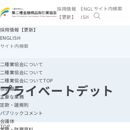
採用情報
ENGL
【更新】
ISH
採用情報【更新】
ENGLISH
二種業協会に
ついて
二種業協会について
二種業協会についてTOP
プライべートデット
協会概要
主要な業務
定款・諸規則
パブリックコメント
会議体
TOP
業務・財務資料