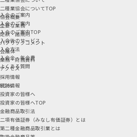
二種業協会についてTOP
入会のご案内
協会概要
入会のご案内
主要な業務
入会のご案内TOP
定款・諸規則
入会後のサービス
パブリックコメント
入会方法
会議体
入会金・年会費
業務・財務資料
よくある質問
アクセス
採用情報
統計情報
SDGs
投資家の皆様へ
投資家の皆様へTOP
金融商品取引法
二項有価証券（みなし有価証券）とは
第二種金融商品取引業とは
取扱金融商品等