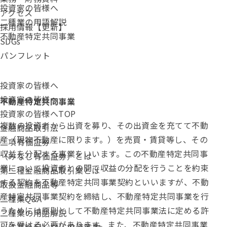
投資家の皆様へ
アクセス
二種業の用語解説
採用情報【更新】
不動産特定共同事業
SDGs
パンフレット
投資家の皆様へ
投資家の皆様へ
不動産特定共同事業
投資家の皆様へTOP
複数の投資者から出資を募り、その出資金を充てて不動
金融商品取引法
産（現物不動産に限ります。）を売買・賃貸等し、その
二項有価証券
収益を分配する事業をいいます。この不動産特定共同事
（みなし有価証券）とは
業について投資者との間で収益の分配を行うことを約束
第二種金融商品取引業とは
する契約を不動産特定共同事業契約といいますが、不動
取扱金融商品等
産特定共同事業契約を締結し、不動産特定共同事業を行
二種業Q&A
うためには原則として不動産特定共同事業法に定める許
二種業の用語解説
可を受ける必要があります。また、不動産特定共同事業