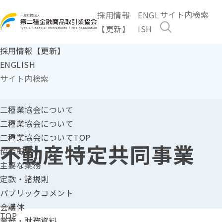
採用情報
ENGL
【更新】
ISH
採用情報【更新】
ENGLISH
二種業協会に
ついて
二種業協会について
二種業協会についてTOP
不動産特定共同事業
協会概要
主要な業務
定款・諸規則
パブリックコメント
会議体
TOP
業務・財務資料