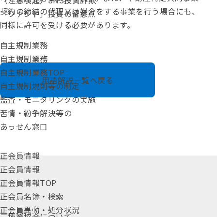
（注意喚起）SNS投資詐欺
契約の締結の代理又は媒介をする事業を行う場合にも、
「ファンド」投資の留意点
同様に許可を受ける必要があります。
自主規制業務
自主規制業務
自主規制業務TOP
用語解説一覧へ戻る
自主規制規則等の制定
監査・モニタリングの実施
苦情・紛争解決等の
あっせん窓口
正会員情報
正会員情報
正会員情報TOP
正会員名簿・検索
正会員異動・処分状況
二種業協会について