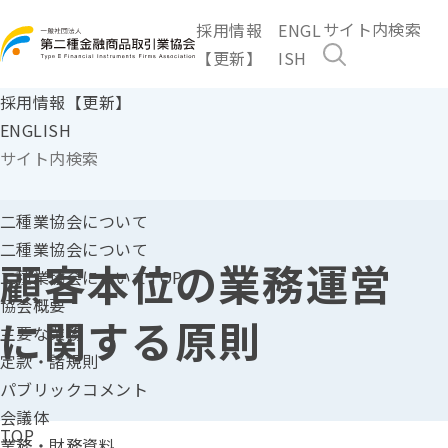
採用情報
ENGL
【更新】
ISH
採用情報【更新】
ENGLISH
二種業協会に
ついて
二種業協会について
顧客本位の業務運営
二種業協会についてTOP
協会概要
に関する原則
主要な業務
定款・諸規則
パブリックコメント
会議体
TOP
業務・財務資料