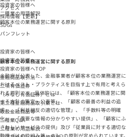
投資家の皆様へ
アクセス
二種業の用語解説
採用情報【更新】
顧客本位の業務運営に関する原則
SDGs
パンフレット
投資家の皆様へ
投資家の皆様へ
顧客本位の業務運営に関する原則
投資家の皆様へTOP
金融庁が公表した、金融事業者が顧客本位の業務運営に
金融商品取引法
おけるベスト・プラクティスを目指す上で有用と考えら
二項有価証券
れる原則です。具体的には、「顧客本位の業務運営に関
（みなし有価証券）とは
する方針の策定・公表等」、「顧客の最善の利益の追
第二種金融商品取引業とは
求」、「利益相反の適切な管理」、「手数料等の明確
取扱金融商品等
化」、「重要な情報の分かりやすい提供」、「顧客にふ
二種業Q&A
さわしいサービスの提供」及び「従業員に対する適切な
二種業の用語解説
動機づけの枠組み等」の7つの原則が定められています。