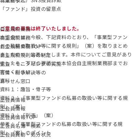
ステータス：
（注意喚起）SNS投資詐欺
募集終了
「ファンド」投資の留意点
ご意見の募集は終了いたしました。
自主規制業務
本協会では、今般、下記資料のとおり、「事業型ファン
自主規制業務
ドの私募の取扱い等に関する規則」（案）を取りまとめ
自主規制業務TOP
ましたので、公表いたします。本件についてご意見があり
自主規制規則等の制定
ましたら、下記の要領にて本協会自主規制業務部までお
監査・モニタリングの実施
寄せください。
苦情・紛争解決等の
資料
あっせん窓口
資料１：趣旨・骨子等
資料２：「事業型ファンドの私募の取扱い等に関する規
正会員情報
則」（案）
正会員情報
資料３：「別表」（案）
正会員情報TOP
参考：「事業型ファンドの私募の取扱い等に関する規
正会員名簿・検索
則」（案）のポイント
正会員異動・処分状況