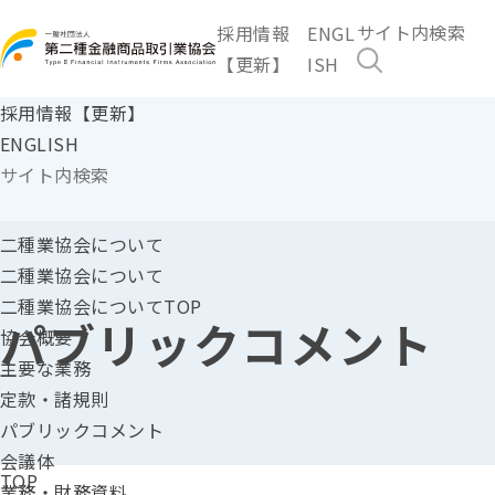
採用情報
ENGL
【更新】
ISH
採用情報【更新】
ENGLISH
二種業協会に
ついて
二種業協会について
二種業協会についてTOP
パブリックコメント
協会概要
主要な業務
定款・諸規則
パブリックコメント
会議体
TOP
業務・財務資料