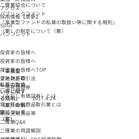
二種業協会について
アクセス
パブリックコメント
採用情報【更新】
「事業型ファンドの私募の取扱い等に関する規則」
SDGs
（案）の制定について（案）
パンフレット
投資家の皆様へ
投資家の皆様へ
投資家の皆様へTOP
「事業型
ファンドの
金融商品取引法
私募の取扱
二項有価証券
い等に関す
（みなし有価証券）とは
投稿日：
る規則」
2017.4.24
第二種金融商品取引業とは
（案）の制
定について
取扱金融商品等
（案）
二種業Q&A
二種業の用語解説