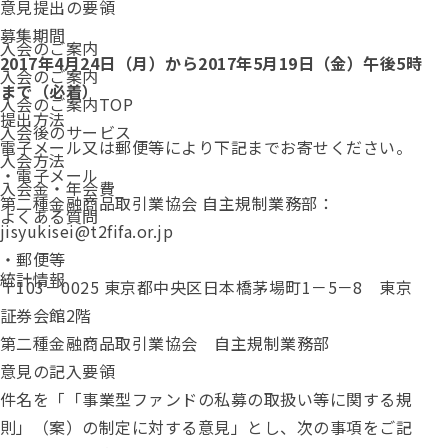
意見提出の要領
募集期間
入会のご案内
2017年4月24日（月）から2017年5月19日（金）午後5時
入会のご案内
まで（必着）
入会のご案内TOP
提出方法
入会後のサービス
電子メール又は郵便等により下記までお寄せください。
入会方法
・電子メール
入会金・年会費
第二種金融商品取引業協会 自主規制業務部：
よくある質問
jisyukisei@t2fifa.or.jp
・郵便等
統計情報
〒103－0025 東京都中央区日本橋茅場町1－5－8 東京
証券会館2階
第二種金融商品取引業協会 自主規制業務部
意見の記入要領
件名を「「事業型ファンドの私募の取扱い等に関する規
則」（案）の制定に対する意見」とし、次の事項をご記