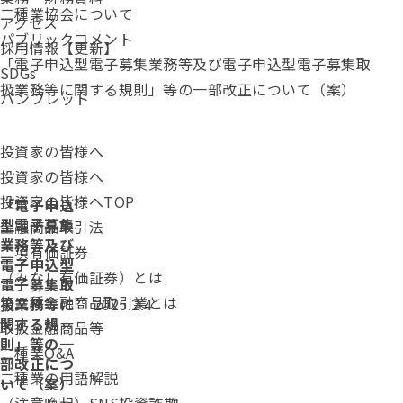
二種業協会について
アクセス
パブリックコメント
採用情報【更新】
「電子申込型電子募集業務等及び電子申込型電子募集取
SDGs
扱業務等に関する規則」等の一部改正について（案）
パンフレット
投資家の皆様へ
投資家の皆様へ
投資家の皆様へTOP
「電子申込
型電子募集
金融商品取引法
業務等及び
二項有価証券
電子申込型
（みなし有価証券）とは
電子募集取
第二種金融商品取引業とは
投稿日：
扱業務等に
2025.2.4
関する規
取扱金融商品等
則」等の一
二種業Q&A
部改正につ
二種業の用語解説
いて（案）