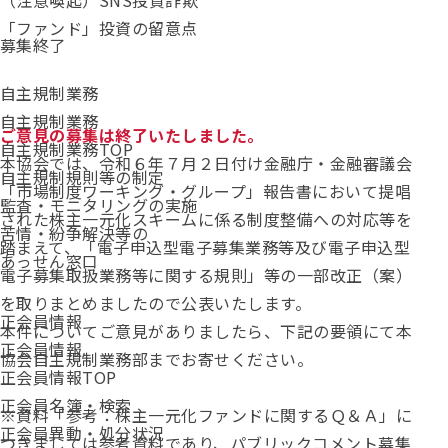
（注意喚起）SNS投資詐欺
「ファンド」投資の留意点
ステータス：
募集終了
自主規制業務
自主規制業務
ご意見の募集は終了いたしました。
自主規制業務TOP
本協会では、令和６年７月２日付け金融庁・金融審議会
自主規制規則等の制定
「市場制度ワーキング・グループ」報告書において提唱
監査・モニタリングの実施
された株主一元化スキームに係る制度整備への対応等を
苦情・紛争解決等の
踏まえて、「電子申込型電子募集業務等及び電子申込型
あっせん窓口
電子募集取扱業務等に関する規則」等の一部改正（案）
を取りまとめましたので
公表いたします。
正会員情報
本件についてご意見がありましたら、下記の要領にて本
正会員情報
協会自主規制業務部までお寄せください。
正会員情報TOP
正会員名簿・検索
※資料「参考：株主一元化ファンドに関するＱ＆Ａ」に
正会員異動・処分状況
つきましては参考資料であり、パブリックコメント募集