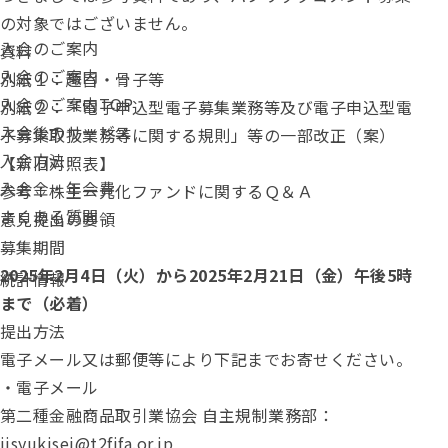
の対象ではございません。
入会のご案内
資料
入会のご案内
別紙１：趣旨・骨子等
入会のご案内TOP
別紙２：「電子申込型電子募集業務等及び電子申込型電
入会後のサービス
子募集取扱業務等に関する規則」等の一部改正（案）
入会方法
【新旧対照表】
入会金・年会費
参考：株主一元化ファンドに関するＱ＆Ａ
よくある質問
意見提出の要領
募集期間
2025年2月4日（火）から2025年2月21日（金）午後5時
統計情報
まで（必着）
提出方法
電子メール又は郵便等により下記までお寄せください。
・電子メール
第二種金融商品取引業協会 自主規制業務部：
jisyukisei@t2fifa.or.jp